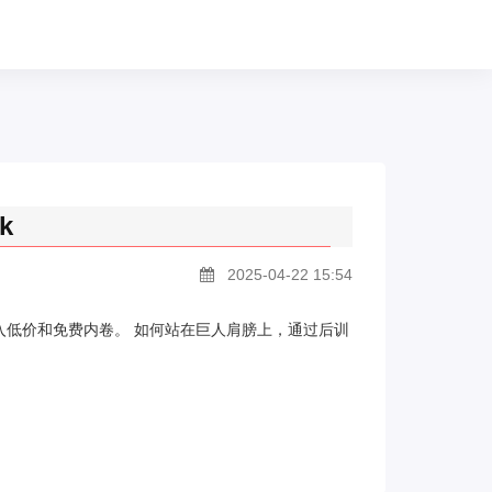
k
2025-04-22 15:54
如何站在巨人肩膀上，通过后训