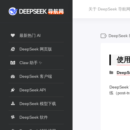
关于 DeepSeek 导航
最新热门 AI
DeepSeek
DeepSeek 网页版
使用
Claw 助手 ✨
DeepS
DeepSeek 客户端
DeepSee
DeepSeek API
练（post-tra
DeepSeek 模型下载
DeepSeek 软件