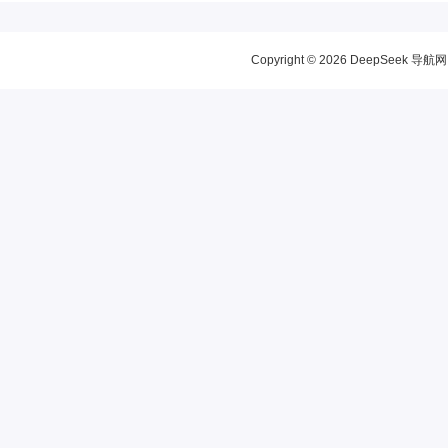
Copyright © 2026 DeepSeek 导航网