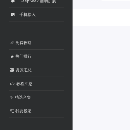
DeepSeek 辅助扩展
手机接入
🎉 免费攻略
🔥 热门排行
🗃️ 资源汇总
👉 教程汇总
✨ 精选合集
📮 我要投递