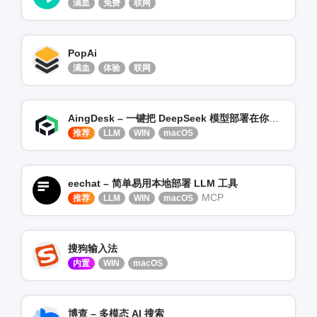
满血
免费
联网
PopAi
满血
体验
联网
AingDesk – 一键把 DeepSeek 模型部署在你电脑
推荐
LLM
WIN
macOS
eechat – 简单易用本地部署 LLM 工具
MCP
推荐
LLM
WIN
macOS
搜狗输入法
内置
WIN
macOS
博查 – 多模态 AI 搜索