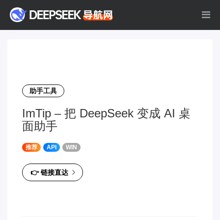
助手工具
ImTip – 把 DeepSeek 变成 AI 桌
面助手
推荐
API
WIN
👉 链接直达