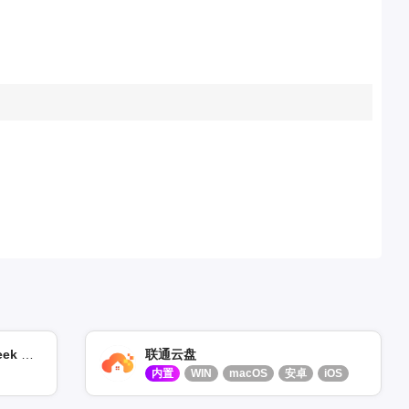
。
CleanYourMac – 支持 DeepSeek 的 智能 Mac 垃圾清理工具
联通云盘
内置
WIN
macOS
安卓
iOS