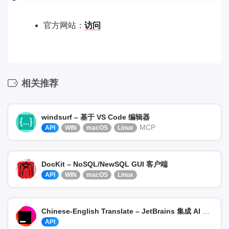
官方网站：
访问
相关推荐
windsurf – 基于 VS Code 编辑器
MCP
API
WIN
macOS
Linux
DocKit – NoSQL/NewSQL GUI 客户端
API
WIN
macOS
Linux
Chinese-English Translate – JetBrains 集成 AI 翻译
API