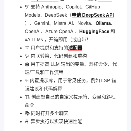
🔌 支持 Anthropic、Copilot、GitHub
Models、DeepSeek（
申请 DeepSeek API
）、Gemini、Mistral AI、Novita、
Ollama
、
OpenAI、Azure OpenAI、
HuggingFace
和
xAILLMs ，开箱即用（或自带！
🫶 用户提供和支持的
适配器
🚀 内联转换、代码创建和重构
🤖 用于提高 LLM 输出的变量、斜杠命令、代
理/工具和工作流程
✨ 内置提示库，用于常见任务，例如 LSP 错
误建议和代码解释
🏗️ 创建您自己的自定义提示符、变量和斜杠
命令
📚 同时打开多个聊天
💪 异步执行以实现快速性能