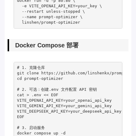
docker run -d -p 80:80 \

  -e VITE_OPENAI_API_KEY=your_key \

  --restart unless-stopped \

  --name prompt-optimizer \

  linshen/prompt-optimizer
Docker Compose 部署
# 1. 克隆仓库
cd
 prompt-optimizer

# 2. 可选：创建.env 文件配置 API 密钥
cat 
>
 .env 
<<
EOF
VITE_OPENAI_API_KEY=your_openai_api_key
VITE_GEMINI_API_KEY=your_gemini_api_key
VITE_DEEPSEEK_API_KEY=your_deepseek_api_key
EOF
# 3. 启动服务
docker compose up -d
