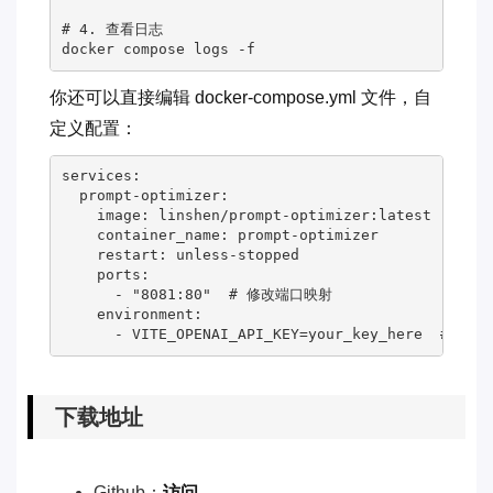
# 4. 查看日志
docker compose logs -f
你还可以直接编辑 docker-compose.yml 文件，自
定义配置：
services
:

prompt-optimizer
:

image
: 
linshen/prompt-optimizer:latest
container_name
: 
prompt-optimizer
restart
: 
unless-stopped
ports
:

      - 
"
8081:80
"
# 修改端口映射
environment
:

      - 
VITE_OPENAI_API_KEY=your_key_here  
# 直
下载地址
Github：
访问