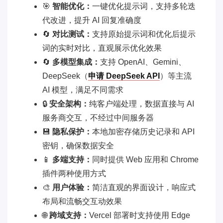
🎯
智能优化：
一键优化提示词，支持多轮迭
代改进，提升 AI 回复准确度
🔄
对比测试：
支持原始提示词和优化后提示
词的实时对比，直观展示优化效果
🔄
多模型集成：
支持 OpenAI、Gemini、
DeepSeek（
申请 DeepSeek API
）等主流
AI 模型，满足不同需求
🔒
安全架构：
纯客户端处理，数据直接与 AI
服务商交互，不经过中间服务器
💾
隐私保护：
本地加密存储历史记录和 API
密钥，确保数据安全
📱
多端支持：
同时提供 Web 应用和 Chrome
插件两种使用方式
🎨
用户体验：
简洁直观的界面设计，响应式
布局和流畅交互动效果
🌐
跨域支持：
Vercel 部署时支持使用 Edge