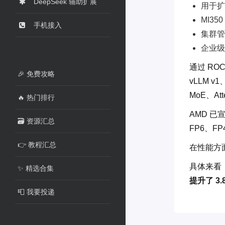
DeepSeek 辅助扩展
用于扩
MI35
手机接入
集群管
企业级
通过 RO
🎉 免费攻略
vLLM 
MoE、At
🔥 热门排行
AMD 已
🗃️ 资源汇总
FP6、F
👉 教程汇总
在性能方
具体来看，相较
✨ 精选合集
提升了 3.
📮 我要投递